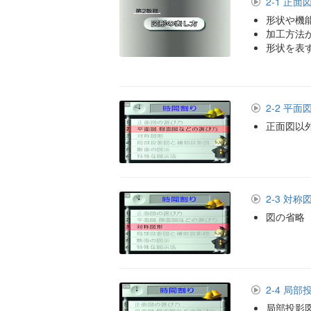
2-1 正
形状や機
加工方法
形状を表
2-2 平
正面図以
2-3 対称
図の省略
2-4 局
局部投影