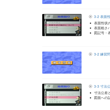
3-2 表
表面性状
表面粗さ
図記号・
3-2 練習
3-3 寸法
寸法公差
図面への