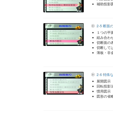
補助投影
2-5 断面
１つの平
組み合わ
切断面の
切断して
薄板・非
2-6 特
展開図示
回転投影
慣用図示
図形の省