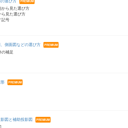
面図の選び方
能から見た選び方
から見た選び方
す記号
面図、側面図などの選び方
外の補足
図形
部投影図と補助投影図
図