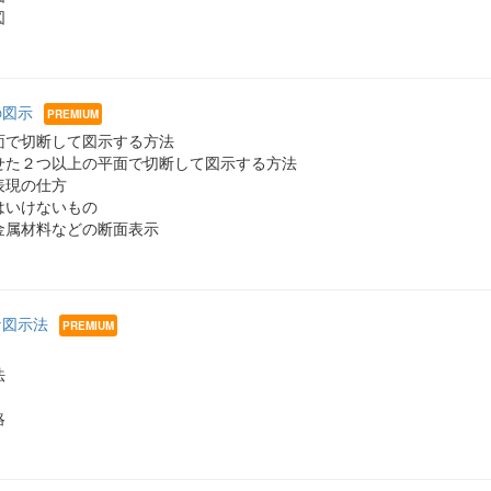
図
の図示
面で切断して図示する方法
せた２つ以上の平面で切断して図示する方法
表現の仕方
はいけないもの
金属材料などの断面表示
殊な図示法
法
略