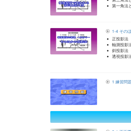
第一角法
1-4 そ
正投影法
軸測投影
斜投影法
透視投影
1 練習問題