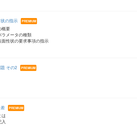
面性状の指示
の概要
パラメータの種類
表面性状の要求事項の指示
問題 その2
公差
とは
記入