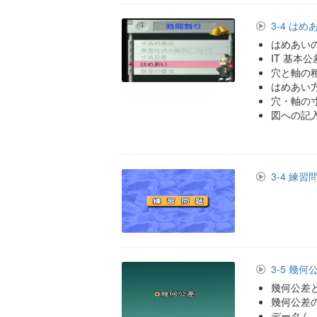
3-4 はめ
はめあい
IT 基本公
穴と軸の
はめあい
穴・軸の
図への記
3-4 練習
3-5 幾何
幾何公差
幾何公差
データム