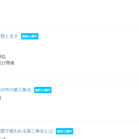
の種類と太さ
順位
及び用途
影法の中の第三角法
は
械製図で使われる第三角法とは
とは