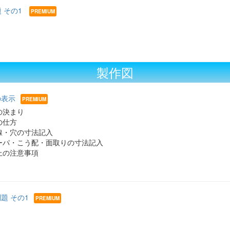
題 その1
製作図
の表示
の決まり
の仕方
線・穴の寸法記入
ーパ・こう配・面取りの寸法記入
上の注意事項
問題 その1