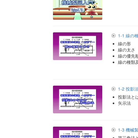
1-1 線
線の形
線の太さ
線の優先
線の種類
1-2 投
投影法と
矢示法
1-3 機
第三角法