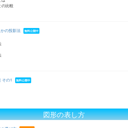
との比較
のほかの投影法
法
法
 その1
図形の表し方