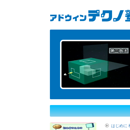
User
Main
メ
イ
account
navigation
ン
コ
menu
ン
テ
ン
ツ
に
移
動
はじめに