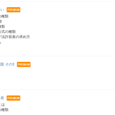
あい
の種類
差
種類
方式の種類
寸法許容差の求め方
入
問題 その3
公差
とは
の種類