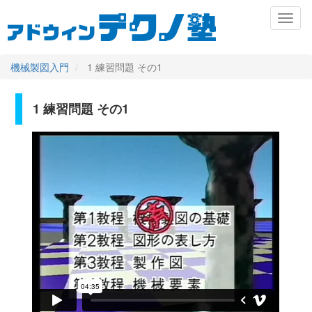
メ
Toggl
イ
naviga
ン
コ
ン
機械製図入門
1 練習問題 その1
テ
ン
ツ
1 練習問題 その1
Primary
に
移
tabs
動