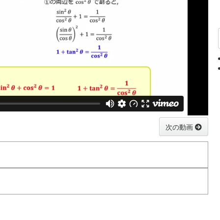
次の動画
ように表す。
成り立つ。