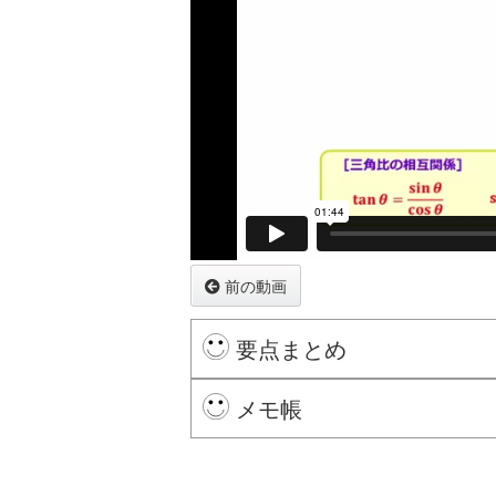
前の動画
要点まとめ
2
通常, 三角比の
乗などは
の
2
2
sin
sin
2
θ
θ
メモ帳
三角比に関して, 以下の相互関係が
※ログインするとここにメモを残せます。
sin
θ
tan
tan
θ
=
sin
=
θ
cos
θ
θ