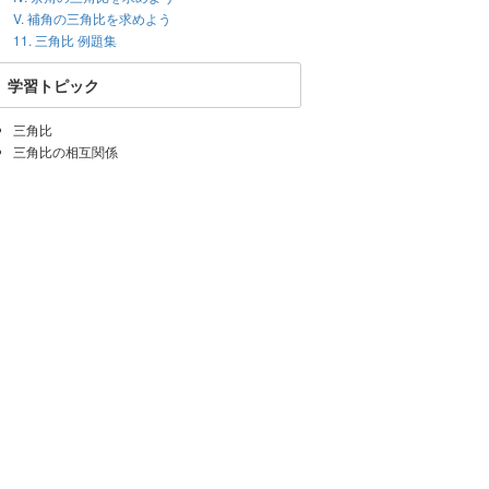
V. 補角の三角比を求めよう
11. 三角比 例題集
学習トピック
三角比
三角比の相互関係