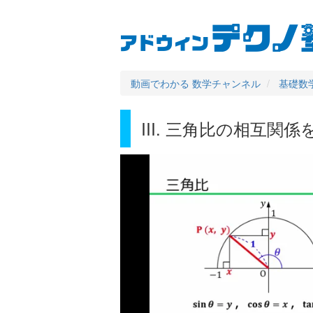
User
Main
メ
イ
account
navigation
ン
コ
menu
ン
動画でわかる 数学チャンネル
基礎数学 
テ
ン
ツ
III. 三角比の相互関
に
移
動