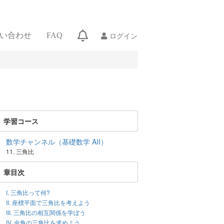
ログイン
い合わせ
FAQ
学習コース
数学チャンネル（基礎数学 AII）
11. 三角比
章目次
I. 三角比って何?
II. 座標平面で三角比を考えよう
III. 三角比の相互関係を学ぼう
IV. 余角の三角比を求めよう