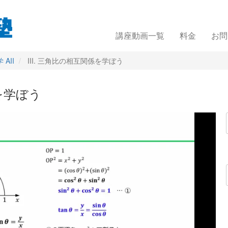
講座動画一覧
料金
お問
AII
III. 三角比の相互関係を学ぼう
係を学ぼう