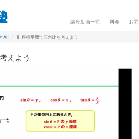
講座動画一覧
料金
お問
AII
II. 座標平面で三角比を考えよう
を考えよう