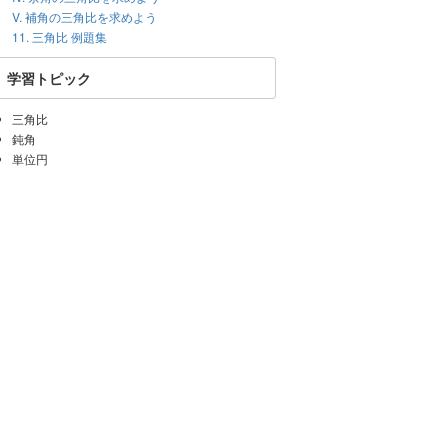
V. 補角の三角比を求めよう
11. 三角比 例題集
学習トピック
三角比
鈍角
単位円