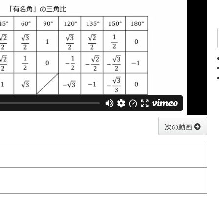
次の動画
における三角比を定義できる。
の値はそれぞれ, 対応する点の
座標と
座標の値にな
y
x
θ
y
x