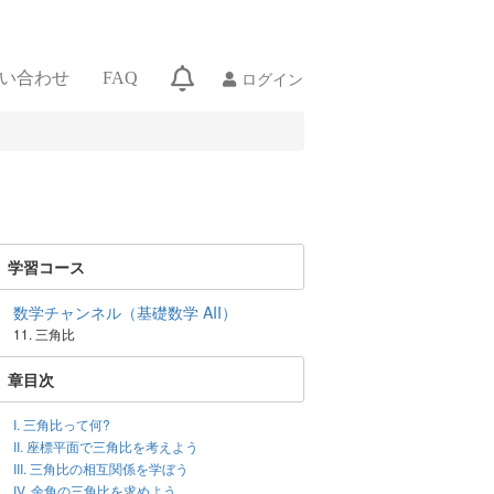
ログイン
い合わせ
FAQ
学習コース
数学チャンネル（基礎数学 AII）
11. 三角比
章目次
I. 三角比って何?
II. 座標平面で三角比を考えよう
III. 三角比の相互関係を学ぼう
IV. 余角の三角比を求めよう