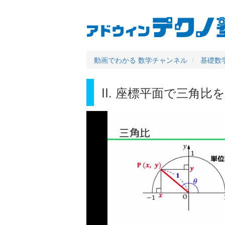
User
Main
メ
イ
account
navigation
ン
コ
menu
ン
動画でわかる 数学チャンネル
基礎数学 
テ
ン
ツ
II. 座標平面で三角比
に
移
動