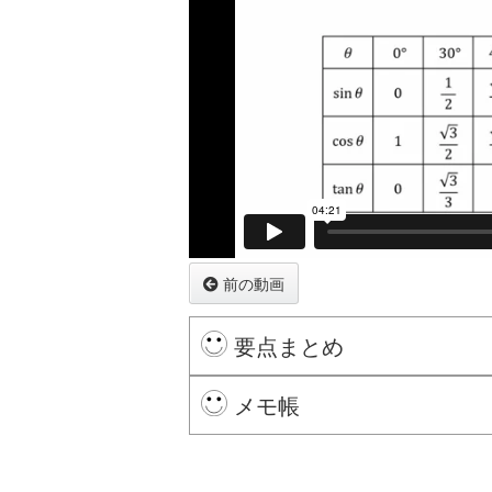
前の動画
要点まとめ
座標平面上の半円を用いて, 鈍角
メモ帳
特に単位円を考えれば,
sin
sin
θ
,
,
cos
cos
θ
θ
※ログインするとここにメモを残せます。
る。