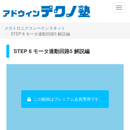
メ
Toggl
イ
naviga
ン
コ
ン
メカトロニクスシーケンスキット
テ
STEP 8 モータ連動回路5 解説編
ン
ツ
に
STEP 8 モータ連動回路5 解説編
Primary
移
動
tabs
この動画はプレミアム会員専用です。