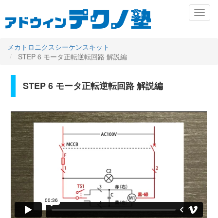
メ
Toggl
イ
naviga
ン
コ
ン
メカトロニクスシーケンスキット
テ
STEP 6 モータ正転逆転回路 解説編
ン
ツ
に
STEP 6 モータ正転逆転回路 解説編
Primary
移
動
tabs