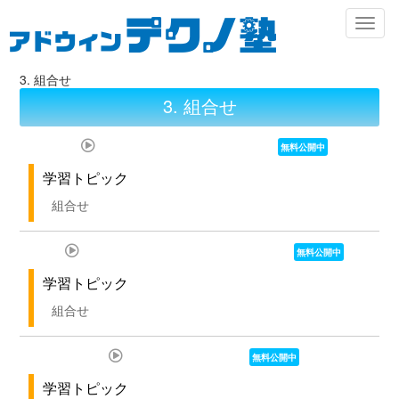
メ
Toggl
イ
naviga
ン
コ
3. 組合せ
ン
テ
3. 組合せ
ン
ツ
I. 組合せの考え方を学ぼう
に
移
動
組合せ
II. 組合せの場合の数を数えよう
組合せ
III. 組合せの性質1