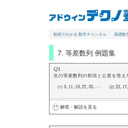
User
Main
メ
イ
account
navigation
ン
コ
menu
ン
動画でわかる 数学チャンネル
基礎数学 
テ
ン
ツ
7. 等差数列 例題集
に
移
動
.
Q
1
1
Q
次の等差数列の初項と公差を答え
(1)
(2)
3
3
,
,
11
11
,
,
19
19
,
27
,
27
,
35
,
35
,
⋯
,
⋯
22
22
,
,
17
17
,
解答・解説を見る