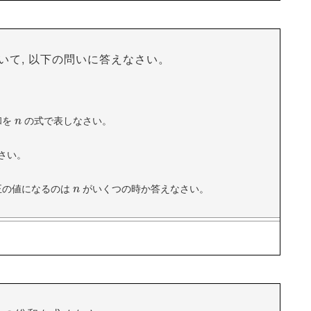
いて, 以下の問いに答えなさい。
−
3
+
35
n
と, 一般項は
和を
の式で表しなさい。
n
n
入すると
ことから
さい。
。
正の値になるのは
がいくつの時か答えなさい。
n
n
(3)
(4)
第
項
360
360
15
15