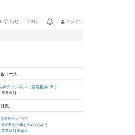
ログイン
い合わせ
FAQ
学習コース
数学チャンネル（基礎数学 BII）
7. 等差数列
章目次
I. 等差数列って何?
II. 等差数列の和を求めてみよう
7. 等差数列 例題集