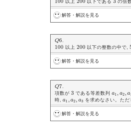
以上
以下である
の倍
100
100
200
200
3
3
よって
,
であることが
d
=
=
2
2
a
=
=
22
22
よって第
項が
になります
19
19
−
−
22
22
d
a
(4)
(1)
a
n
=
=
22
+
22
2
(
n
+
−
1
2
)
(
=
2
n
−
+
20
1
)
=
2
+
2
a
n
n
解答・解説を見る
n
一般項を用いて
初項
, 公差
の等差数列なので,
−
−
39
39
6
6
となります。
−
−
3
3
n
+
35
+
<
35
0
<
0
a
n
=
=
−
39
−
+
39
6
(
n
+
−
1
)
6
=
(
6
n
−
−
45
1
)
=
6
−
n
a
n
n
n
4950
4950
.
Q
6
6
35
Q
となります。
とすると
n
>
>
35
3
=
11.66
=
11.66
…
…
n
以上
以下の整数の中で,
100
100
200
200
3
(2)
この不等式を満たす最小の自然数
求める和を, 等差数列の和として表
初項
, 公差
の等差数列の, 初項
a
d
a
a
d
a
解答・解説を見る
ことがわかります。
以上の
の倍数で最も小さい
100
100
3
3
{
2
+
(
−
1
)
}
n
a
n
d
n
S
n
=
=
n
{
2
a
+
(
n
−
1
)
d
}
2
=
n
(
a
1
+
a
n
)
2
=
S
初項
, 公差
の等差数列を考える
n
102
102
3
3
2
12000
12000
.
Q
7
7
Q
と表せるので, この数列の和は
a
n
=
=
102
102
+
3
(
n
+
−
1
3
)
=
(
3
n
−
+
99
1
)
=
3
+
a
n
n
n
項数が
である等差数列
3
3
a
1
,
,
a
2
,
a
,
3
a
a
a
1
2
時,
を求めなさい。ただ
(
6
−
84
)
a
1
,
,
a
2
,
a
,
3
n
n
a
a
a
また,
以下の
の倍数で最も大
200
200
3
3
1
2
3
2
S
n
=
=
n
(
6
n
−
84
)
2
=
3
n
2
−
42
=
n
3
−
4
以上
以下の整数の和から,
100
100
200
200
S
n
n
2
3
3
n
+
+
99
=
99
198
=
198
解答・解説を見る
以上
以下の全ての整数の和
100
100
200
200
n
となります。
に等しいので, その和は
198
−
99
(3)
とすると
よ
n
=
=
198
−
99
3
=
33
=
33
n