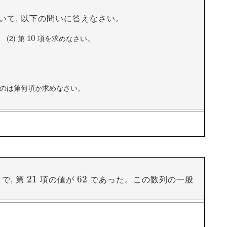
公差
(3)
初項
, 公差
−
−
5
5
−
−
2
2
0
0
いて, 以下の問いに答えなさい。
(2)
第
項を求めなさい。
10
10
値が増加しているので公差は
になります。
8
8
つ値が減少しているので公差は
になります。
−
−
5
5
のは第何項か求めなさい。
に同じ値を取っているので公差は
になります。
0
0
項
(4)
第
項
9
9
12
12
で, 第
項の値が
であった。この数列の一般
21
21
62
62
は