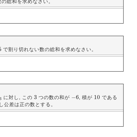
数の総和を求めなさい。
わかり, 一般項は
。
0
 その一般項は
45
で割り切れない数の総和を求めなさい。
5
5
は
であるから, 第
項で初めて負の値になる
n
=
=
12
12
12
12
せないか考えましょう。
n
から第
項
までの和
は
1
n
a
n
S
n
n
a
S
1
n
n
値は
になります。
102
102
(
+
)
a
a
1
n
と, この数列の一般項は
2
99
に対し, この
つの数の和が
, 積が
である
3
3
−
−
6
6
10
10
3
し公差は正の数とする。
きい値は
なので
198
198
2
の倍数の和を引いて答を求めます。
5
5
n
は, 初項
, 公差
の等差数列の第
項までの和
100
100
1
1
101
101
り
は第
項であることがわかります。
198
198
33
33