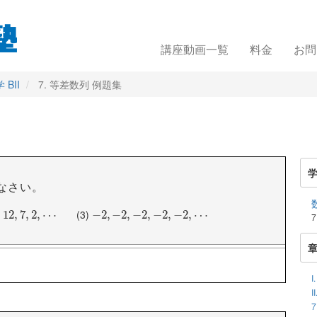
講座動画一覧
料金
お問
BII
7. 等差数列 例題集
なさい。
(3)
,
12
12
,
7
,
,
7
2
,
,
⋯
2
,
⋯
−
−
2
2
,
−
,
2
−
,
−
2
2
,
,
−
−
2
2
,
,
−
−
2
,
2
⋯
,
−
2
,
⋯