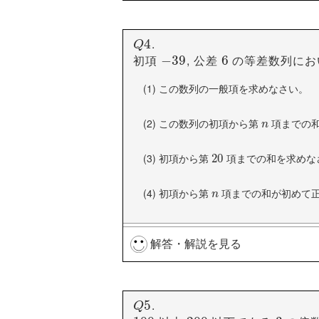
a
n
=
=
a
+
(
n
−
+
1
)
(
d
−
1
)
a
a
n
d
n
と表せるので, この数列の一般項は
2
2
n
+
+
20
20
n
.
Q
4
4
Q
初項
, 公差
の等差数列にお
−
−
39
39
6
6
a
n
=
=
32
+
32
(
n
−
+
1
)
(
⋅
(
−
3
−
)
=
1
−
3
)
n
⋅
+
(
35
−
3
)
=
a
n
n
この数列の初項を
, 公差を
とする
a
d
(1)
この数列の一般項を求めなさい。
a
d
となります。
(2)
a
n
=
=
a
+
(
n
−
+
1
)
(
d
−
1
)
a
a
n
d
n
(2)
この数列の初項から第
項までの
n
n
(1) で求めた一般項に
を代
n
=
=
10
10
n
と表せるので, 第
項が
である
10
10
40
40
(3)
初項から第
項までの和を求めな
20
20
a
10
=
=
−
30
−
+
30
35
=
+
5
35
=
5
a
10
40
40
=
=
a
+
9
d
+
⋯
9
(
1
)
⋯
(
1
)
a
d
よって第
項の値は
になります
10
10
5
5
(4)
初項から第
項までの和が初めて
n
n
また, 第
項が
であることから
21
21
62
62
(3)
一般項を用いて
62
62
=
=
a
+
20
+
d
20
⋯
(
2
)
⋯
(
2
)
a
d
解答・解説を見る
−
−
3
3
n
+
35
+
=
35
−
22
=
−
22
n
より
(
(
2
2
)
)
−
(
−
1
)
(
1
)
−
22
−
35
とすると
n
=
=
−
22
−
35
−
3
=
19
=
19
11
11
d
=
=
22
22
n
d
2
(1)
(2)
6
6
n
−
−
45
45
3
3
n
2
−
−
42
42
n
n
n
n
−
3
.
Q
5
5
Q