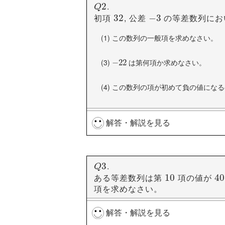
(1)
初項
, 公差
(2)
初項
, 
3
3
8
8
22
22
.
Q
2
2
Q
初項
, 公差
の等差数列にお
32
32
−
−
3
3
(1)
(1)
この数列の一般項を求めなさい。
初項は
であり, この数列は
ずつ
3
3
8
8
(3)
は第何項か求めなさい。
(2)
−
−
22
22
初項は
であり, この数列は
ず
22
22
5
5
(4)
この数列の項が初めて負の値になる
(3)
初項は
であり, この数列は常
−
−
2
2
解答・解説を見る
(1)
(2)
(3)
第
−
−
3
3
n
+
35
+
35
5
5
1
1
n
.
Q
3
3
Q
ある等差数列は第
項の値が
10
10
40
40
項を求めなさい。
(1)
初項
, 公差
の等差数列の一般項
a
d
a
d
解答・解説を見る