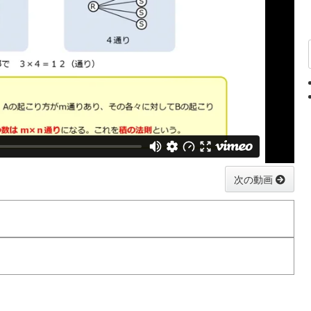
次の動画
り方が
通りあり, その各々に対して
の起こり方が
m
B
n
m
B
n
る場合の数は
通りになる。
m
×
×
n
m
n