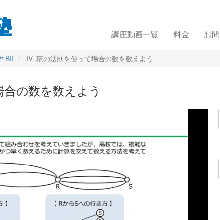
講座動画一覧
料金
お問
BII
IV. 積の法則を使って場合の数を数えよう
て場合の数を数えよう