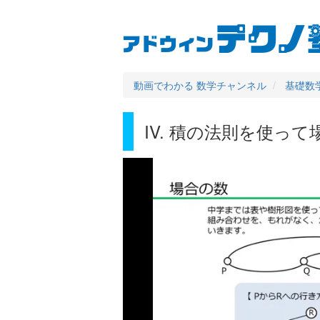
User
Main
メ
イ
account
navigation
ン
コ
menu
ン
動画でわかる 数学チャンネル
基礎数学 
テ
ン
ツ
IV. 積の法則を使っ
に
移
動