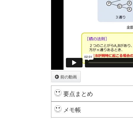
前の動画
要点まとめ
ある事象
と
に対し,
の起こ
A
B
A
A
B
A
メモ帳
通りある時,
と
が同時に起こ
A
B
A
B
※ログインするとここにメモを残せます。
これを
積の法則
という。