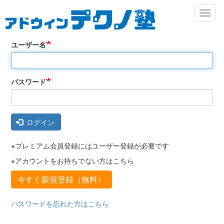
メ
Toggl
イ
naviga
ン
コ
ユーザー名
ン
Primary
テ
ン
tabs
ツ
パスワード
に
移
動
ログイン
※プレミアム会員登録にはユーザー登録が必要です
※アカウントをお持ちでない方はこちら
今すぐ新規登録（無料）
パスワードを忘れた方はこちら