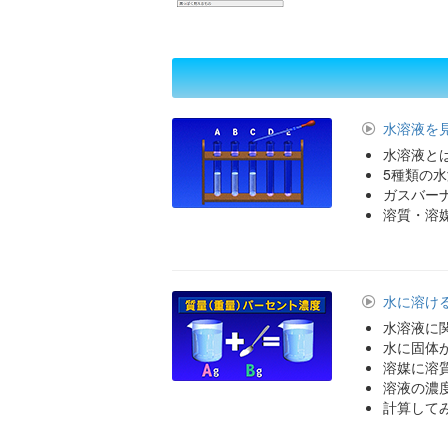
水溶液を
水溶液と
5種類の
ガスバー
溶質・溶
水に溶け
水溶液に
水に固体
溶媒に溶
溶液の濃
計算して