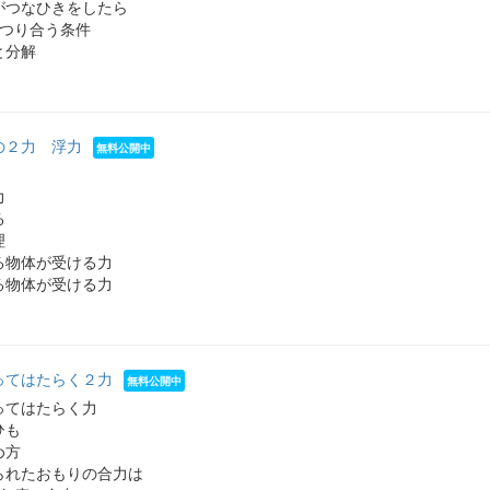
がつなひきをしたら
がつり合う条件
と分解
の２力 浮力
力
る
理
る物体が受ける力
る物体が受ける力
ってはたらく２力
ってはたらく力
ひも
め方
られたおもりの合力は