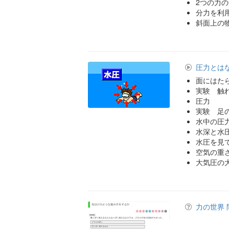
2つの力
分力を利
斜面上の
圧力とは
面にはた
実験 触
圧力
実験 足
水中の圧
水深と水
水圧を見
空気の重
大気圧の
力の世界 