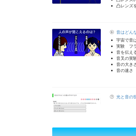
凸レンズ
音はどん
宇宙で音
実験 フ
音を伝え
音叉の実
音の大き
音の速さ
光と音の世