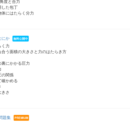
の角度と合力
用した包丁
物体にはたらく分力
なにか
らく力
れ合う面積の大きさと力のはたらき方
の裏にかかる圧力
力
圧の関係
て確かめる
さ
大きさ
問題集