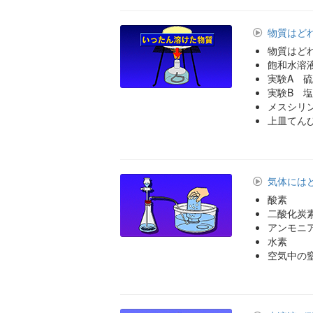
物質はど
物質はど
飽和水溶
実験A 
実験B 
メスシリ
上皿てん
気体には
酸素
二酸化炭
アンモニ
水素
空気中の