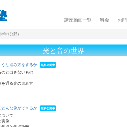
講座動画一覧
料金
お問
学年1分野）
光と音の世界
ような進み方をするか
ものと出さないもの
体を通る光の進み方
でどんな像ができるか
について
と実像
の焦点と焦点距離