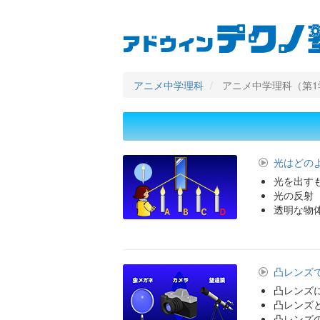
User
Main
メ
イ
account
navigation
ン
コ
menu
ン
アニメ中学理科
アニメ中学理科（第1
テ
ン
ツ
に
移
動
光はどの
光を出す
光の反射
透明な物
凸レンズ
凸レンズ
凸レンズ
凸レンズ