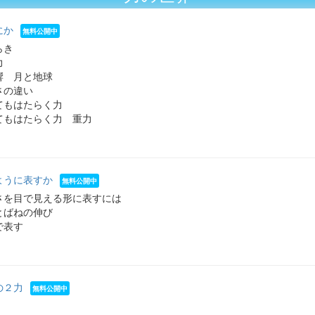
にか
らき
力
響 月と地球
さの違い
てもはたらく力
てもはたらく力 重力
ように表すか
さを目で見える形に表すには
とばねの伸び
で表す
の２力