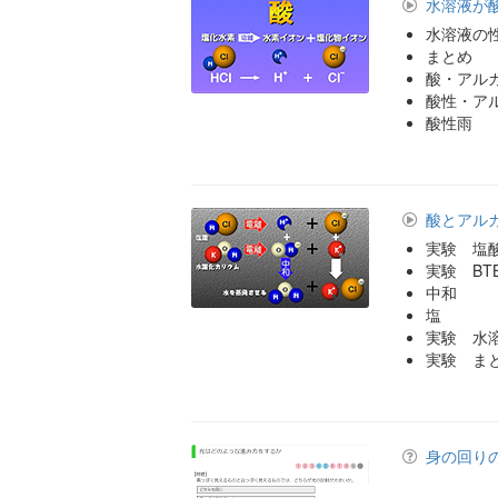
水溶液が
水溶液の
まとめ
酸・アル
酸性・ア
酸性雨
酸とアル
実験 塩
実験 B
中和
塩
実験 水
実験 ま
身の回り