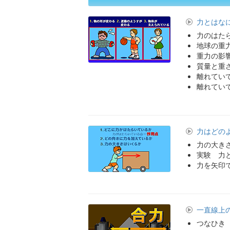
力とはな
力のはた
地球の重
重力の影
質量と重
離れてい
離れてい
力はどの
力の大き
実験 力
力を矢印
一直線上
つなひき