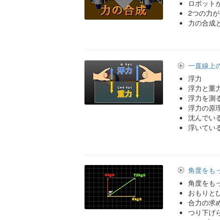
ロボット
2つの力
力の合成
一直線上
浮力
浮力と重
浮力を測
浮力の原
沈んでい
浮いてい
角度をも
角度をも
おもりと
合力の求
つり下げ